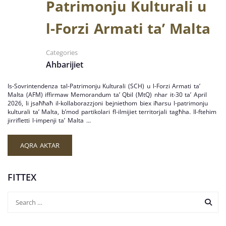
Patrimonju Kulturali u
l-Forzi Armati ta’ Malta
Categories
Ahbarijiet
Is-Sovrintendenza tal-Patrimonju Kulturali (SCH) u l-Forzi Armati ta’
Malta (AFM) iffirmaw Memorandum ta’ Qbil (MtQ) nhar it-30 ta’ April
2026, li jsaħħaħ il-kollaborazzjoni bejniethom biex iħarsu l-patrimonju
kulturali ta’ Malta, b’mod partikolari fl-ilmijiet territorjali tagħha. Il-ftehim
jirrifletti l-impenji ta’ Malta …
AQRA AKTAR
FITTEX