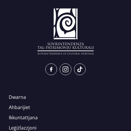
Dwarna
Ahbarijiet
Ikkuntattjana
Leġiżlazzjoni