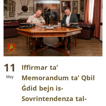
11
Iffirmar ta’
Memorandum ta’ Qbil
May
Ġdid bejn is-
Sovrintendenza tal-