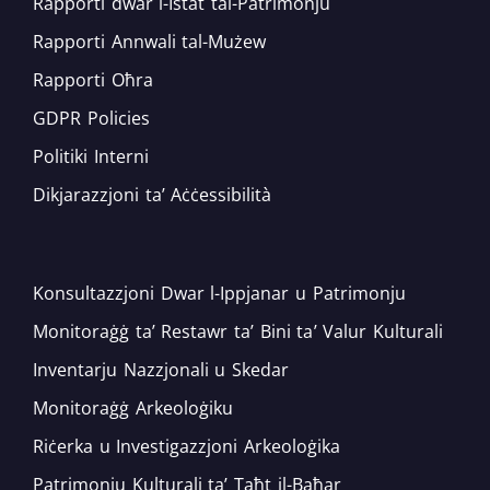
Rapporti dwar l-Istat tal-Patrimonju
Rapporti Annwali tal-Mużew
Rapporti Oħra
GDPR Policies
Politiki Interni
Dikjarazzjoni ta’ Aċċessibilità
Konsultazzjoni Dwar l-Ippjanar u Patrimonju
Monitoraġġ ta’ Restawr ta’ Bini ta’ Valur Kulturali
Inventarju Nazzjonali u Skedar
Monitoraġġ Arkeoloġiku
Riċerka u Investigazzjoni Arkeoloġika
Patrimonju Kulturali ta’ Taħt il-Baħar