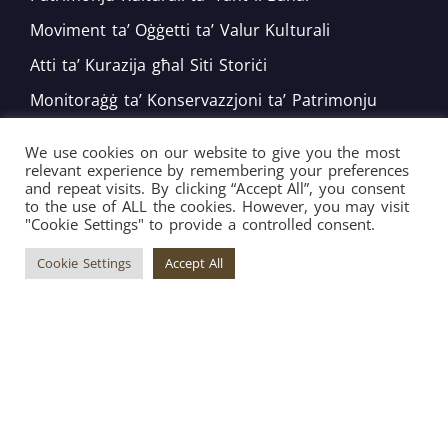
Moviment ta’ Oġġetti ta’ Valur Kulturali
Atti ta’ Kurazija għal Siti Storiċi
Monitoraġġ ta’ Konservazzjoni ta’ Patrimonju
Mobbli
We use cookies on our website to give you the most
Impenji Nazzjonali u Internazzjonali
relevant experience by remembering your preferences
and repeat visits. By clicking “Accept All”, you consent
Żvilupp ta’ Politika
to the use of ALL the cookies. However, you may visit
"Cookie Settings" to provide a controlled consent.
Bord tal-Warrant tar-Restawraturi
Cookie Settings
Accept All
Copyright © 2026 Superintendence of Cultural
Heritage ® All Rights Reserved. | Engineered by
Arkafort.