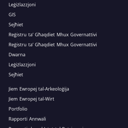
Leġiżlazzjoni
GIS
Sejħiet
Reġistru ta’ Għaqdiet Mhux Governattivi
Reġistru ta’ Għaqdiet Mhux Governattivi
Dwarna
Leġiżlazzjoni
Sejħiet
Jiem Ewropej tal-Arkeoloġija
Jiem Ewropej tal-Wirt
Portfolio
Rapporti Annwali