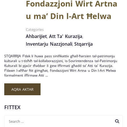
Fondazzjoni Wirt Artna
u ma’ Din l-Art Ħelwa
Categories
Ahbarijiet
Att Ta' Kurazija
,
,
Inventarju Nazzjonali
Stqarrija
,
STQARRIJA F’dak li huwa pass sinifikattiv għall-ħarsien tal-patrimonju
kulturali u t-tisħiħ tal-kollaborazzjoni, is-Sovrintendenza tal-Patrimonju
Kulturali bi pjaċir tħabbar li ġew iffirmati għadd ta’ Atti ta’ Kurazija.
F’dawn l-aħħar ftit ġimgħat, Fondazzjoni Wirt Artna u Din l-Art Ħelwa
formalment iffirmaw Atti …
AQRA AKTAR
FITTEX