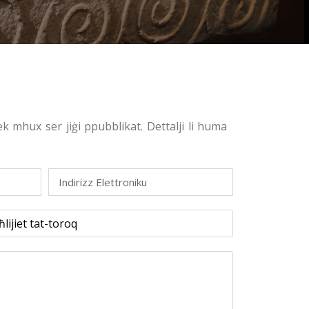
ek mhux ser jiġi ppubblikat. Dettalji li huma