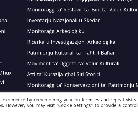
Monitoraġġ ta’ Restawr ta’ Bini ta’ Valur Kultur
ana
Inventarju Nazzjonali u Skedar
oni
Monitoraġġ Arkeoloġiku
Riċerka u Investigazzjoni Arkeoloġika
Patrimonju Kulturali ta’ Taħt il-Baħar
a’
Moviment ta’ Oġġetti ta’ Valur Kulturali
 Mhux
Atti ta’ Kurazija għal Siti Storiċi
vi
Monitoraġġ ta’ Konservazzjoni ta’ Patrimonju 
a’
Impenji Nazzjonali u Internazzjonali
t experience by remembering your preferences and repeat visits.
 Mhux
ies. However, you may visit "Cookie Settings" to provide a control
Żvilupp ta’ Politika
vi
Bord tal-Warrant tar-Restawraturi
oni