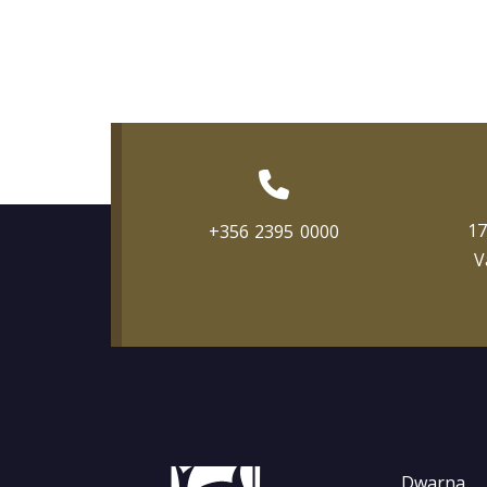
17
+356 2395 0000
V
Dwarna