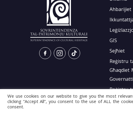
Ahbarijiet
Ikkuntattj
Leġiżlazzj
GIS
Sejħiet
Reġistru t
Għaqdiet
Governatti
Reġistru t
We use cookies on our website to give you the most relevan
Għaqdiet
clicking “Accept All”, you consent to the use of ALL the cook
consent.
Governatti
Dwarna
Leġiżlazzj