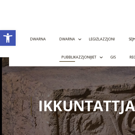
Open toolbar
DWARNA
DWARNA
LEĠIŻLAZZJONI
SEJ
PUBBLIKAZZJONIJIET
GIS
RE
IKKUNTATTJ