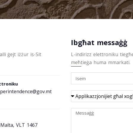
Ibgħat messaġġ
i ġejt iżżur is-Sit
L-indirizz elettroniku tiegħ
meħtieġa huma mmarkati.
ettroniku
uperintendence@gov.mt
a, Malta, VLT 1467