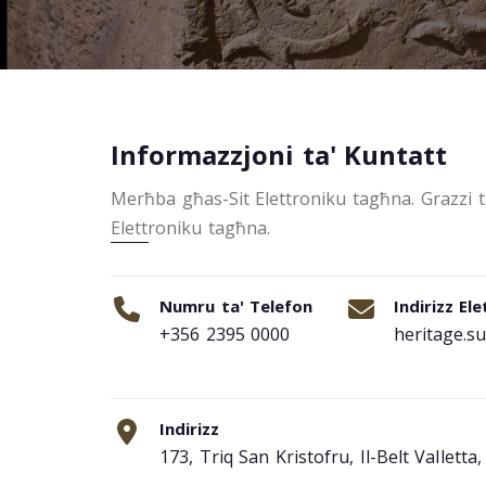
Informazzjoni ta' Kuntatt
Merħba għas-Sit Elettroniku tagħna. Grazzi tall
Elettroniku tagħna.
Numru ta' Telefon
Indirizz El
+356 2395 0000
heritage.s
Indirizz
173, Triq San Kristofru, Il-Belt Vallett