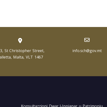
3, St Christopher Street,
info.sch@gov.mt
alletta, Malta, VLT 1467
Konsultazzjoni Dwar l-Ippjanar u Patrimonju