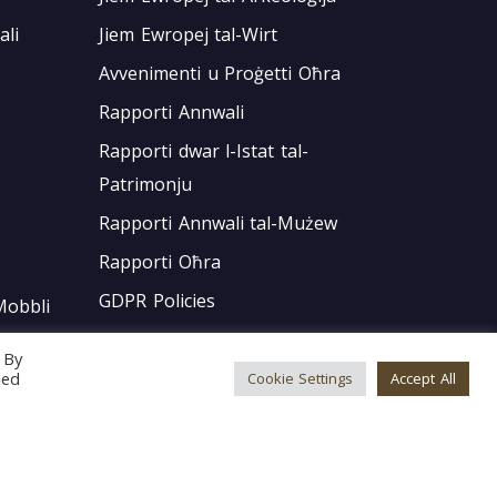
ali
Jiem Ewropej tal-Wirt
Avvenimenti u Proġetti Oħra
Rapporti Annwali
Rapporti dwar l-Istat tal-
Patrimonju
Rapporti Annwali tal-Mużew
Rapporti Oħra
GDPR Policies
Mobbli
Politiki Interni
 By
Dikjarazzjoni ta’ Aċċessibilità
led
Cookie Settings
Accept All