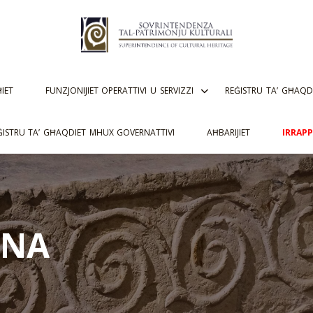
ĦIET
FUNZJONIJIET OPERATTIVI U SERVIZZI
REĠISTRU TA’ GĦAQD
ĠISTRU TA’ GĦAQDIET MHUX GOVERNATTIVI
AĦBARIJIET
IRRAP
ANA