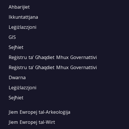
Ahbarijiet
Ikkuntattjana
Leġiżlazzjoni
GIS
Sejħiet
Reġistru ta’ Għaqdiet Mhux Governattivi
Reġistru ta’ Għaqdiet Mhux Governattivi
Dwarna
Leġiżlazzjoni
Sejħiet
Jiem Ewropej tal-Arkeoloġija
Jiem Ewropej tal-Wirt