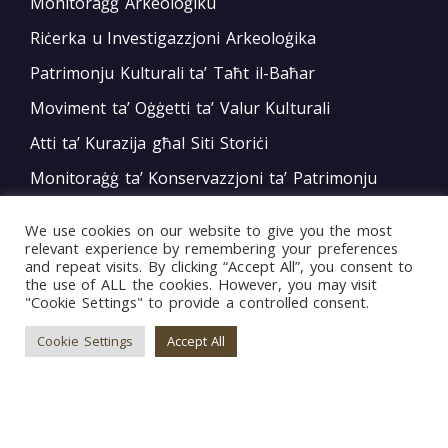
Monitoraġġ Arkeoloġiku
Riċerka u Investigazzjoni Arkeoloġika
Patrimonju Kulturali ta’ Taħt il-Baħar
Moviment ta’ Oġġetti ta’ Valur Kulturali
Atti ta’ Kurazija għal Siti Storiċi
Monitoraġġ ta’ Konservazzjoni ta’ Patrimonju
Mobbli
We use cookies on our website to give you the most
Impenji Nazzjonali u Internazzjonali
relevant experience by remembering your preferences
and repeat visits. By clicking “Accept All”, you consent to
Żvilupp ta’ Politika
the use of ALL the cookies. However, you may visit
"Cookie Settings" to provide a controlled consent.
Bord tal-Warrant tar-Restawraturi
Cookie Settings
Accept All