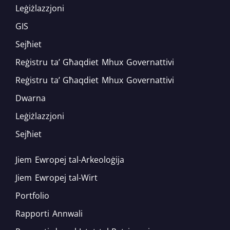
Leġiżlazzjoni
GIS
Sejħiet
Reġistru ta’ Għaqdiet Mhux Governattivi
Reġistru ta’ Għaqdiet Mhux Governattivi
Dwarna
Leġiżlazzjoni
Sejħiet
Jiem Ewropej tal-Arkeoloġija
Jiem Ewropej tal-Wirt
Portfolio
Rapporti Annwali