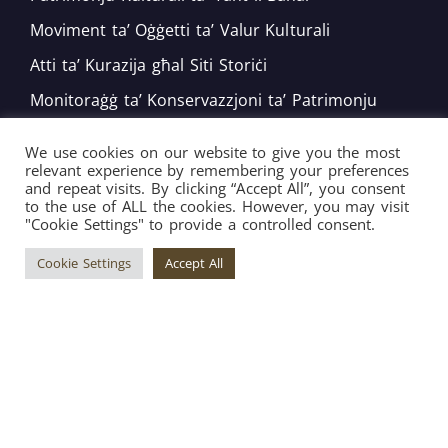
Moviment ta’ Oġġetti ta’ Valur Kulturali
Atti ta’ Kurazija għal Siti Storiċi
Monitoraġġ ta’ Konservazzjoni ta’ Patrimonju
Mobbli
We use cookies on our website to give you the most
Impenji Nazzjonali u Internazzjonali
relevant experience by remembering your preferences
and repeat visits. By clicking “Accept All”, you consent
Żvilupp ta’ Politika
to the use of ALL the cookies. However, you may visit
"Cookie Settings" to provide a controlled consent.
Bord tal-Warrant tar-Restawraturi
Cookie Settings
Accept All
Copyright © 2026 Superintendence of Cultural
Heritage ® All Rights Reserved. | Engineered by
Arkafort.