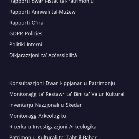
Rapporti dwar l-Istat tal-Patrimonju
Rapporti Annwali tal-Mużew
Rapporti Oħra
GDPR Policies
Politiki Interni
Dikjarazzjoni ta’ Aċċessibilità
Konsultazzjoni Dwar l-Ippjanar u Patrimonju
Monitoraġġ ta’ Restawr ta’ Bini ta’ Valur Kulturali
Inventarju Nazzjonali u Skedar
Monitoraġġ Arkeoloġiku
Riċerka u Investigazzjoni Arkeoloġika
Patrimonju Kulturali ta’ Taħt il-Baħar