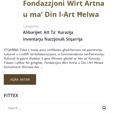
Fondazzjoni Wirt Artna
u ma’ Din l-Art Ħelwa
Categories
Ahbarijiet
Att Ta' Kurazija
,
,
Inventarju Nazzjonali
Stqarrija
,
STQARRIJA F’dak li huwa pass sinifikattiv għall-ħarsien tal-patrimonju
kulturali u t-tisħiħ tal-kollaborazzjoni, is-Sovrintendenza tal-Patrimonju
Kulturali bi pjaċir tħabbar li ġew iffirmati għadd ta’ Atti ta’ Kurazija.
F’dawn l-aħħar ftit ġimgħat, Fondazzjoni Wirt Artna u Din l-Art Ħelwa
formalment iffirmaw Atti …
AQRA AKTAR
FITTEX